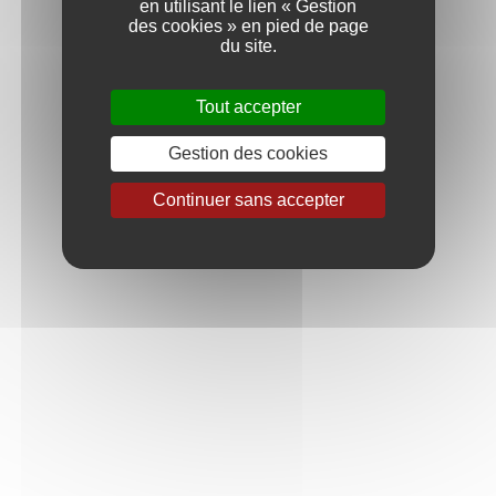
en utilisant le lien « Gestion
Une implication forte dans le vignoble,
des cookies » en pied de page
une vinification dans la précision et un
du site.
élevage attentif et protecteur.
Tout accepter
Gestion des cookies
Continuer sans accepter