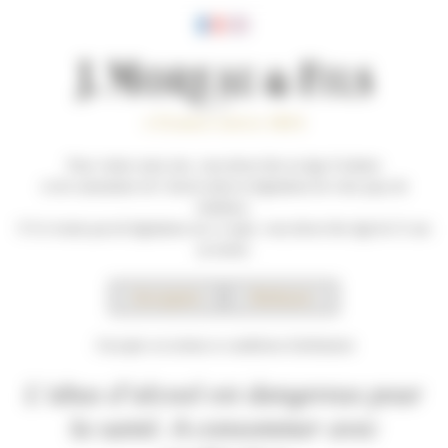
Panneau de gestion des cookies
Pour visiter notre site, vous devez être en âge d’acheter
et de consommer de l’alcool selon la législation de votre pays de
+ MENU
résidence.
S’il n’existe pas de législation sur ce sujet, vous devez être âgé de 21 ans
au moins.
Accepter
Refuser
J'accepte ces termes et conditions d'utilisation
L’abus d’alcool est dangereux pour
la santé. A consommer avec