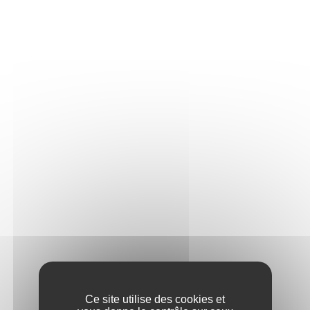
final des grappes avec un équilibre bien spécifique
entre sucre et acidité.
Cette cuvée est le fruit des connaissances et de
l'expérience de notre vinicultrice, Lucie Depuydt.
Son intime conviction a toujours été que le cépage
Chardonnay pouvait être sublimé sur d'autres terroirs
que la région de Chablis et puiser au plus profond du
sol ce que la nature, le soleil et le climat lui
apportent. Illustration parfaite du savoir-faire
J.Moreau & Fils, le « Sans Bois » est un grand
Chardonnay dans le style inimitable, pur et minéral.
Vinification et élevage
La récolte se fait durant les périodes les plus fraiches
de la journée pour garder toute la fraicheur des
fruits. A l’arrivée en cuverie, un pressurage
pneumatique long permet aux grappes d’offrir un jus
de la meilleure qualité possible. Ce procédé permet
aussi une extraction douce avec un minimum
d’exposition à l’oxydation.
Ce site utilise des cookies et
Les jus sont ensuite placés en cuve inox pour un