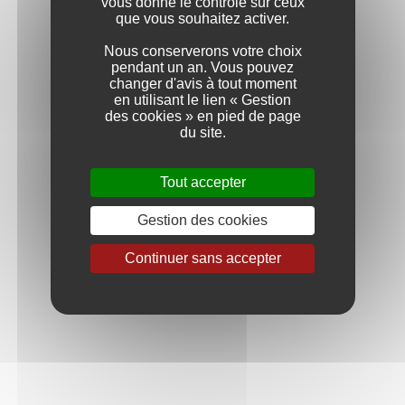
vous donne le contrôle sur ceux
débourbage statique et une fermentation alcoolique
que vous souhaitez activer.
rapide afin de conserver et exprimer tous le fruité
des arômes du chardonnay. Puis, avec le même
Nous conserverons votre choix
objectif d’expression la plus éclatante du fruit, la
pendant un an. Vous pouvez
fermentation malolactique n’est que partiellement
changer d'avis à tout moment
menée afin de maintenir une faible acidité.
en utilisant le lien « Gestion
des cookies » en pied de page
Enfin, l’élevage est court pour conserver toute la
du site.
fraicheur et les arômes obtenus.
Tout accepter
Récompenses
WINE ENTHUSIAST - Mention - Septembre 2026
Gestion des cookies
Continuer sans accepter