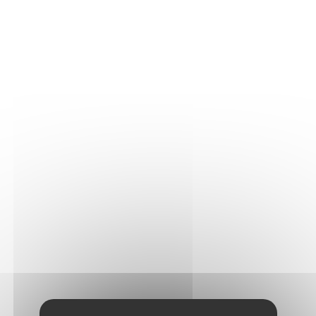
150 millions d'années). Aujourd'hui on y trouve
encore des coquillages, vestiges d'une époque où la
mer recouvrait alors totalement ce territoire.
Ce vin biologique, tout en finesse et élégance, rend
hommage à Mademoiselle Victoire qui fût à
l’origine de la Maison J. MOREAU & Fils.
Vinification et élevage
Cuvée est issue de vignes cultivées en agriculture
biologique, situées sur la commune de La Chapelle
Vaupelteigne et dont les sols offrent une réserve
hydrique idéale pour la vigne, avec une vie
microbienne riche ; la maturité des raisins y est
optimale.
- Pressurage lent avec séparation des jus,
- Débourbage léger,
- Fermentation avec levures indigènes en cuve inox,
- Entonnage de 20% de la cuvée dans des futs de 3 à
4 vins et élevage sur lies durant 8 mois.