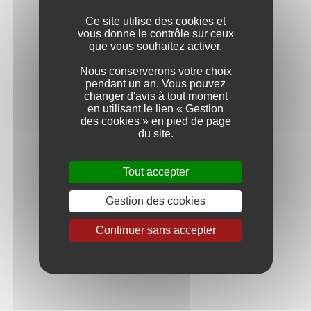
Millésime : 2023
Ce site utilise des cookies et
Les conditions climatiques idéales de 2023 en
vous donne le contrôle sur ceux
Bourgogne, caractérisées par un printemps
que vous souhaitez activer.
favorable, un été chaud avec des nuits fraîches, des
précipitations modérées et une récolte précoce à
Nous conserverons votre choix
l'automne, ont joué un rôle déterminant dans les
pendant un an. Vous pouvez
beaux rendements et dans la qualité exceptionnelle
changer d'avis à tout moment
des raisins au moment des vendanges. Les vins
en utilisant le lien « Gestion
blancs se distinguent par leur élégance, leur
des cookies » en pied de page
complexité ainsi qu'une belle vivacité. Les arômes
du site.
subtils de fruits à chair blanche, d'agrumes et de
notes florales ajoutent à leur fraîcheur remarquable.
Tout accepter
Récompenses
Gestion des cookies
LE POINT - LE SPÉCIAL VINS - 17,5/20 -
Septembre 2024
Continuer sans accepter