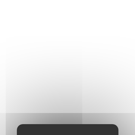
Surplombant le Serein, les très vieilles vignes de nos
parcelles en Vaucoupin sont cultivées sur des sols
caillouteux et calcaires. Avec le temps, les ceps
traversent des fissures millénaires pour y puiser les
nutriments minéraux.
Vinification et élevage
Les raisins ont été pressés délicatement dans un
pressoir pneumatique. Le moût a ensuite été refroidi
et débourbé afin d'éliminer les lies les plus
grossières. Réalisée en cuves acier inoxydable
thermorégulées (à une température comprise entre
18 et 20 °C.), afin de conserver un maximum de
fruit, la fermentation malolactique a été complète
afin d'adoucir les arômes et de réduire l'acidité. Le
vin a ensuite été élevé sur ses lies durant 18 mois
avec des remontages réguliers. Une petite partie du
vin (15%) a été élevée en fûts de chêne, tous ayant
déjà reçu 1 ou 2 millésimes de vieillissement, afin
que le chêne laisse une empreinte discrète sur le vin.
Millésime : 2023