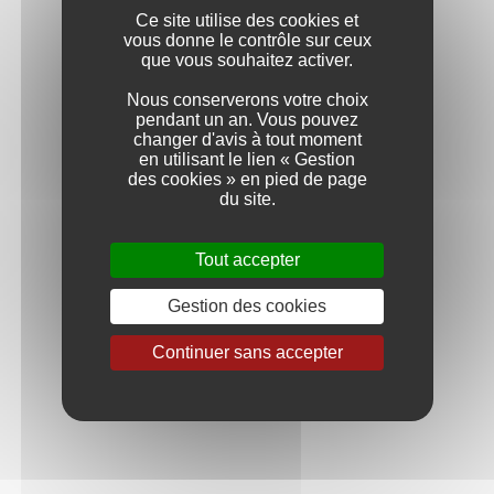
Les conditions climatiques idéales de 2023 en
Ce site utilise des cookies et
Bourgogne, caractérisées par un printemps
vous donne le contrôle sur ceux
que vous souhaitez activer.
favorable, un été chaud avec des nuits fraîches, des
précipitations modérées et une récolte précoce à
Nous conserverons votre choix
l'automne, ont joué un rôle déterminant dans les
pendant un an. Vous pouvez
beaux rendements et dans la qualité exceptionnelle
changer d'avis à tout moment
des raisins au moment des vendanges. Les vins
en utilisant le lien « Gestion
blancs se distinguent par leur élégance, leur
des cookies » en pied de page
complexité ainsi qu'une belle vivacité. Les arômes
du site.
subtils de fruits à chair blanche, d'agrumes et de
notes florales ajoutent à leur fraîcheur remarquable.
Tout accepter
Récompenses
Gestion des cookies
Bourgogne Aujourd'hui Magazine - 14.5/20 - Août
2024
Continuer sans accepter