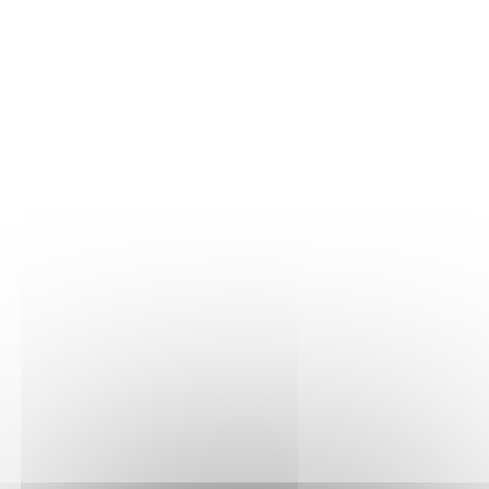
Surplombant le Serein, les très vieilles vignes de nos
parcelles en Vaucoupin sont cultivées sur des sols
caillouteux et calcaires. Avec le temps, les ceps
traversent des fissures millénaires pour y puiser les
nutriments minéraux.
Vinification et élevage
Les raisins ont été pressés délicatement dans un
pressoir pneumatique. Le moût a ensuite été refroidi
et débourbé afin d'éliminer les lies les plus
grossières. Réalisée en cuves acier inoxydable
thermorégulées (à une température comprise entre
18 et 20 °C.), afin de conserver un maximum de
fruit, la fermentation malolactique a été complète
afin d'adoucir les arômes et de réduire l'acidité. Le
vin a ensuite été élevé sur ses lies durant 18 mois
avec des remontages réguliers. Une petite partie du
vin (15%) a été élevée en fûts de chêne, tous ayant
déjà reçu 1 ou 2 millésimes de vieillissement, afin
que le chêne laisse une empreinte discrète sur le vin.
Millésime : 2024